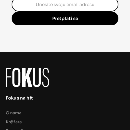
Pretplati se
Fokus na hit
O nama
Knjižara