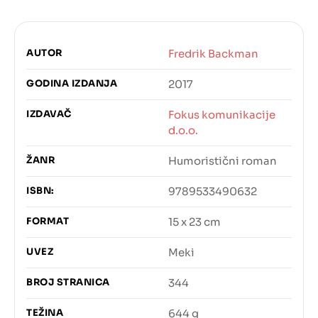
AUTOR
Fredrik Backman
GODINA IZDANJA
2017
IZDAVAČ
Fokus komunikacije
d.o.o.
ŽANR
Humoristični roman
ISBN:
9789533490632
FORMAT
15 x 23 cm
UVEZ
Meki
BROJ STRANICA
344
TEŽINA
644 g