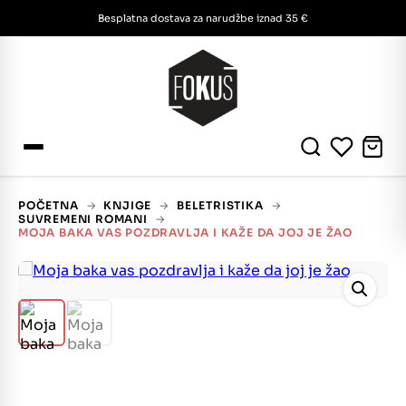
Besplatna dostava za narudžbe iznad 35 €
POČETNA
→
KNJIGE
→
BELETRISTIKA
→
SUVREMENI ROMANI
→
MOJA BAKA VAS POZDRAVLJA I KAŽE DA JOJ JE ŽAO