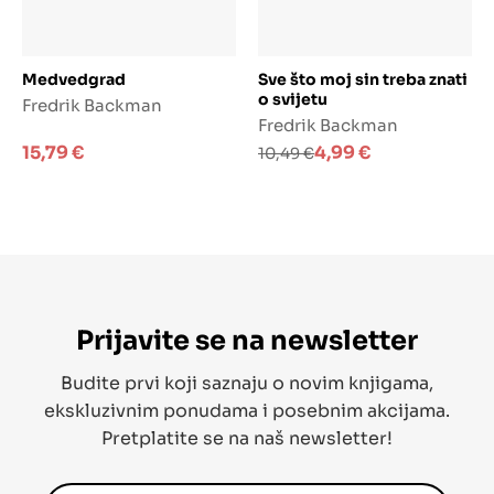
Dodaj u košaricu
Dodaj u košaricu
Medvedgrad
Sve što moj sin treba znati
o svijetu
Fredrik Backman
Fredrik Backman
Izvorna
Trenutna
15,79
€
4,99
€
10,49
€
cijena
cijena
bila
je:
je:
4,99 €.
10,49 €.
Prijavite se na newsletter
Budite prvi koji saznaju o novim knjigama,
ekskluzivnim ponudama i posebnim akcijama.
Pretplatite se na naš newsletter!