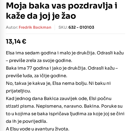
Moja baka vas pozdravlja i
kaže da joj je žao
Autor:
Fredrik Backman
SKU:
632 - 010103
13,14
€
Elsa ima sedam godina i malo je drukčija. Odrasli kažu
– previše zrela za svoje godine.
Baka ima 77 godina i jako je drukčija. Odrasli kažu –
previše luda, za ičije godine.
No, takva je kakva je, Elsa nema bolju. Ni baku ni
prijateljicu.
Kad jednog dana Bakica zauvijek ode, Elsi počnu
stizati pisma. Nepismena, naravno. Bakina. Poruke su
to u kojima se baka ispričava ljudima za koje joj se čini
da ih je povrijedila.
A Elsu vode u avanturu života.