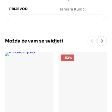
PRIJEVOD
Tamara Kunić
Možda će vam se svidjeti
-52%