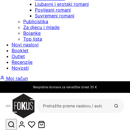
Ljubavni i erotski romani
Povijesni romani
Suvremeni romani
Publicistika
Za djecu i mlade
Bojanke
Top lista
Novi naslovi
Booklet
Outlet
Recenzije
Novosti
Moj račun
Besplatna dostava za narudžbe iznad 35 €
Pretraži