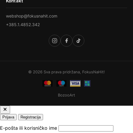
Kontakt
webshop@fokusnahit.com
+385.1.4852.342
© 2026 Sva prava pridržana, FokusNaHit!
BozooArt
Prijava
Registracija
E-pošta ili korisničko ime