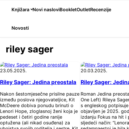
Knjižara
Novi naslovi
Booklet
Outlet
Recenzije
Novosti
riley sager
23.05.2025.
20.03.2025.
Riley Sager: Jedina preostala
Riley Sager: Jedin
Nakon šestomjesečne prisilne pauze
Roman Jedina preosta
između poslova njegovateljice, Kit
One Left) Rileya Sagera
McDeere dobiva ponudu brinuti o
s engleskog potpisuje 
Lenori Hope, zloglasnoj ženi koja je
objavljen je 2025. god
pedeset i četiri godine ranije
izdanju Fokus na hit i
optužena (ali nikad osuđena) za
sljedeći način: “Lenor
ubojstva svojih roditelja i sestre. Kit
sedamnaestoj je bila k