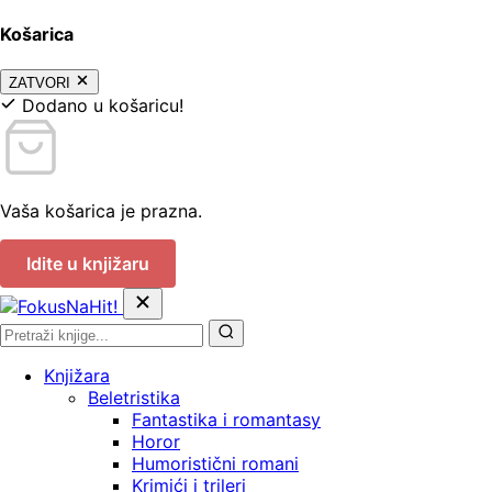
Košarica
ZATVORI
Dodano u košaricu!
Vaša košarica je prazna.
Idite u knjižaru
Knjižara
Beletristika
Fantastika i romantasy
Horor
Humoristični romani
Krimići i trileri