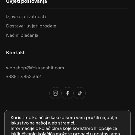
Uvjeti poslovanja
Izjava o privatnosti
Dostava i uvjeti prodaje
Načini plaćanja
Kontakt
webshop@fokusnahit.com
+385.1.4852.342
Koristimo kolačiće kako bismo vam pružili najbolje
iskustvo na našoj web stranici.
© 2026 Sva prava pridržana, FokusNaHit!
Informacije o kolačićima koje koristimo ili opcije za
isključivanje kolačića možete pronaći u
postavkama
.