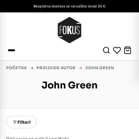
Besplatna dostava za narudžbe iznad 35 €
POČETNA
→
PROIZVOD AUTOR
→
JOHN GREEN
John Green
Filteri
Prikazuje se svih 5 rezultata