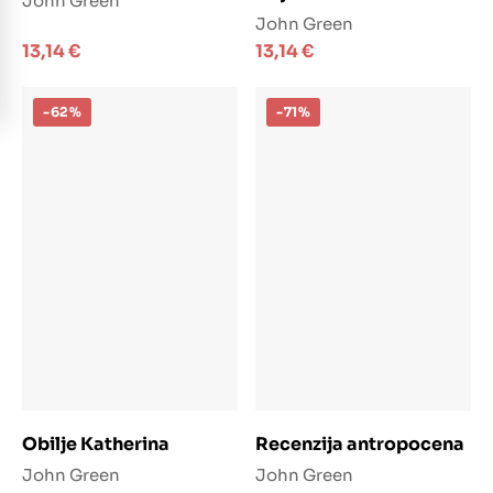
John Green
John Green
13,14
€
13,14
€
-62%
-71%
Dodaj u košaricu
Dodaj u košaricu
Obilje Katherina
Recenzija antropocena
John Green
John Green