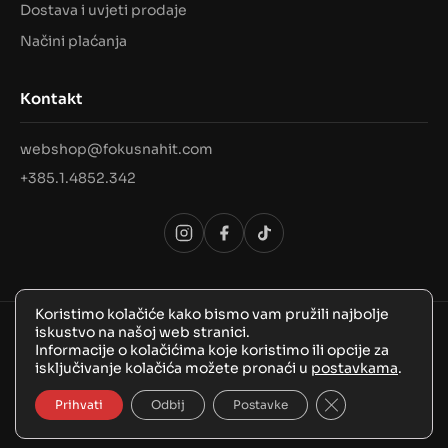
Dostava i uvjeti prodaje
Načini plaćanja
Kontakt
webshop@fokusnahit.com
+385.1.4852.342
Koristimo kolačiće kako bismo vam pružili najbolje
iskustvo na našoj web stranici.
© 2026 Sva prava pridržana, FokusNaHit!
Informacije o kolačićima koje koristimo ili opcije za
isključivanje kolačića možete pronaći u
postavkama
.
Close GDPR Coo
Prihvati
Odbij
Postavke
BozooArt