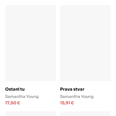
cijena
cijena
cijena
cijena
bila
je:
bila
je:
je:
49,99 €.
je:
34,99 €.
70,98 €.
66,45 €.
Dodaj u košaricu
Dodaj u košaricu
Ostani tu
Prava stvar
Samantha Young
Samantha Young
17,50
€
15,91
€