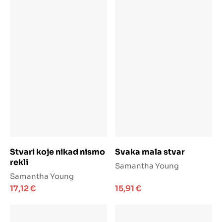
Dodaj u košaricu
Dodaj u košaricu
Stvari koje nikad nismo
Svaka mala stvar
rekli
Samantha Young
Samantha Young
17,12
€
15,91
€