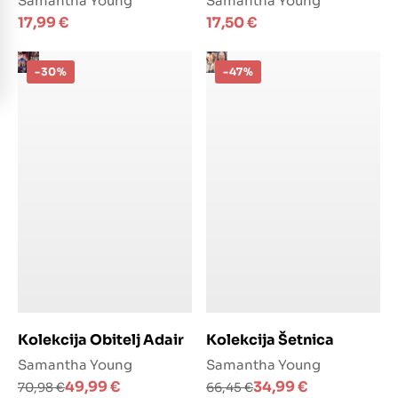
Samantha Young
Samantha Young
17,99
€
17,50
€
-30%
-47%
Dodaj u košaricu
Dodaj u košaricu
Kolekcija Obitelj Adair
Kolekcija Šetnica
Samantha Young
Samantha Young
Izvorna
Trenutna
Izvorna
Trenutna
49,99
€
34,99
€
70,98
€
66,45
€