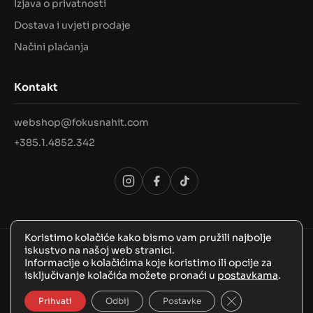
Izjava o privatnosti
Dostava i uvjeti prodaje
Načini plaćanja
Kontakt
webshop@fokusnahit.com
+385.1.4852.342
Koristimo kolačiće kako bismo vam pružili najbolje
iskustvo na našoj web stranici.
© 2026 Sva prava pridržana, FokusNaHit!
Informacije o kolačićima koje koristimo ili opcije za
isključivanje kolačića možete pronaći u
postavkama
.
Close GDPR Coo
Prihvati
Odbij
Postavke
BozooArt