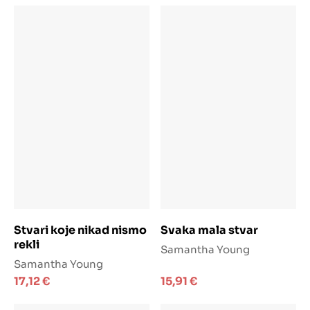
Dodaj u košaricu
Dodaj u košaricu
Stvari koje nikad nismo
Svaka mala stvar
rekli
Samantha Young
Samantha Young
17,12
€
15,91
€