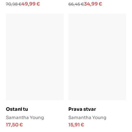
Izvorna
Trenutna
Izvorna
Trenutna
49,99
€
34,99
€
70,98
€
66,45
€
cijena
cijena
cijena
cijena
bila
je:
bila
je:
je:
49,99 €.
je:
34,99 €.
70,98 €.
66,45 €.
Dodaj u košaricu
Dodaj u košaricu
Ostani tu
Prava stvar
Samantha Young
Samantha Young
17,50
€
15,91
€