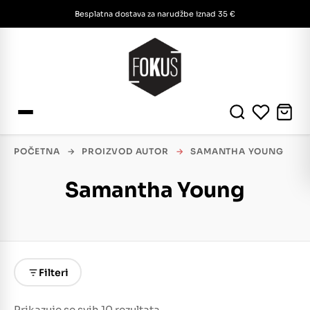
Besplatna dostava za narudžbe iznad 35 €
POČETNA
→
PROIZVOD AUTOR
→
SAMANTHA YOUNG
Samantha Young
Filteri
Prikazuje se svih 10 rezultata