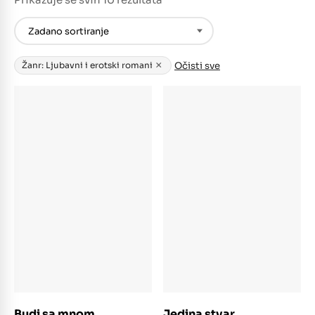
×
Očisti sve
Žanr: Ljubavni i erotski romani
Dodaj u košaricu
Dodaj u košaricu
Budi sa mnom
Jedina stvar