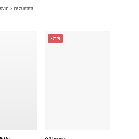
svih 2 rezultata
-71%
j u košaricu
Dodaj u košaricu