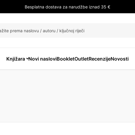
Besplatna dostava za narudžbe iznad 35 €
i
Knjižara
Novi naslovi
Booklet
Outlet
Recenzije
Novosti