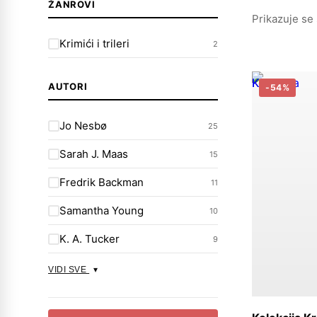
ŽANROVI
Prikazuje se 
Krimići i trileri
2
AUTORI
-54%
Jo Nesbø
25
Sarah J. Maas
15
Fredrik Backman
11
Samantha Young
10
K. A. Tucker
9
VIDI SVE
Doda