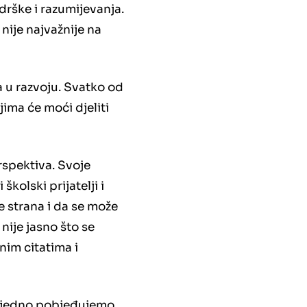
odrške i razumijevanja.
 nije najvažnije na
a u razvoju. Svatko od
jima će moći djeliti
rspektiva. Svoje
školski prijatelji i
e strana i da se može
 nije jasno što se
nim citatima i
 zajedno pobjeđujemo