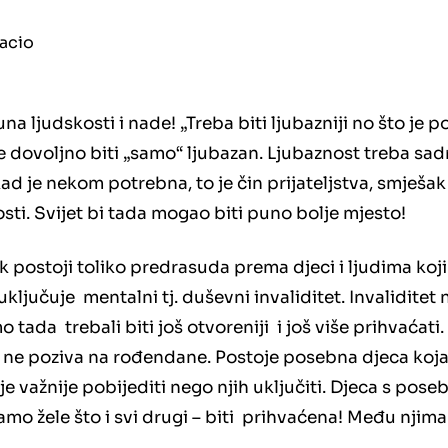
puna ljudskosti i nade! „Treba biti ljubazniji no što je 
e dovoljno biti „samo“ ljubazan. Ljubaznost treba sadrž
ad je nekom potrebna, to je čin prijateljstva, smješak 
sti. Svijet bi tada mogao biti puno bolje mjesto!
k postoji toliko predrasuda prema djeci i ljudima koji 
 uključuje mentalni tj. duševni invaliditet. Invaliditet 
o tada trebali biti još otvoreniji i još više prihvaćati.
o ne poziva na rođendane. Postoje posebna djeca koja že
e važnije pobijediti nego njih uključiti. Djeca s po
samo žele što i svi drugi – biti prihvaćena! Među njima