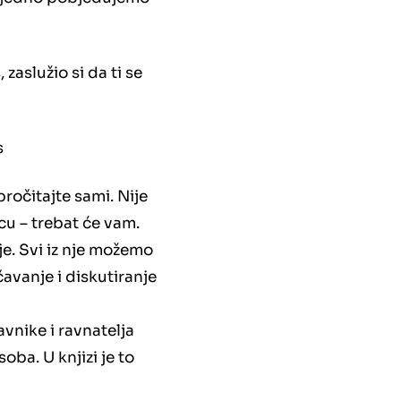
zaslužio si da ti se
s
pročitajte sami. Nije
icu – trebat će vam.
je. Svi iz nje možemo
ičavanje i diskutiranje
avnike i ravnatelja
oba. U knjizi je to