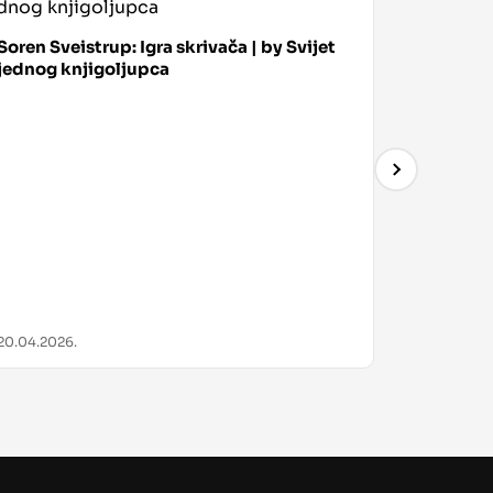
Soren Sveistrup: Igra skrivača | by Svijet
jednog knjigoljupca
Sarah J M
Oružje o
20.04.2026.
08.04.202