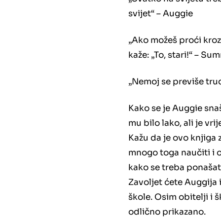
svijet“ – Auggie
„Ako možeš proći kroz 
kaže: „To, stari!“ – Su
„Nemoj se previše trudi
Kako se je Auggie snaša
mu bilo lako, ali je vr
Kažu da je ovo knjiga 
mnogo toga naučiti i os
kako se treba ponašati 
Zavoljet ćete Auggija 
škole. Osim obitelji i 
odlično prikazano.