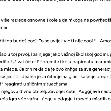
više razrede osnovne škole a da nikoga ne povrijediš, 
mmer
ti da budeš cool. To se uvijek vidi i nije cool.“ – Amo
o u toj prvoj, i za njega jako važnoj školskoj godini, 
ijedilo. Uživat ćete! Pripremite i koju papirnatu maram
za mlade. Ja bih rekla da je ovo knjiga za sve generaci
vijestiti. Idealna je za čitanje na glas i kasnije prepr
i reagirati u sličnim situacijama.
i njegovu divnu obitelj. Zavoljet ćete i Auggijeve nast
škola igra vrlo važnu ulogu u odgoju i razvoju mladih os