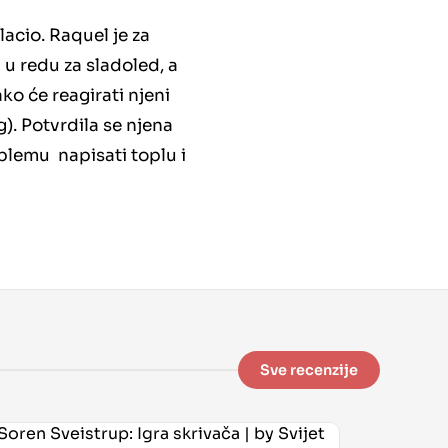
acio. Raquel je za
 u redu za sladoled, a
ako će reagirati njeni
). Potvrdila se njena
blemu napisati toplu i
Sve recenzije