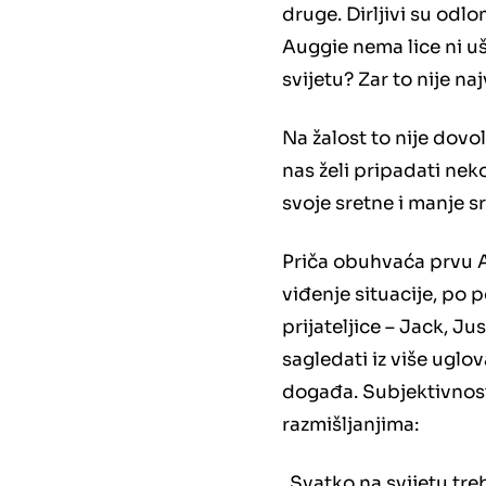
druge. Dirljivi su odlo
Auggie nema lice ni uši
svijetu? Zar to nije na
Na žalost to nije dovo
nas želi pripadati neko
svoje sretne i manje sr
Priča obuhvaća prvu Au
viđenje situacije, po p
prijateljice – Jack, J
sagledati iz više uglova
događa. Subjektivnost 
razmišljanjima:
„Svatko na svijetu tre