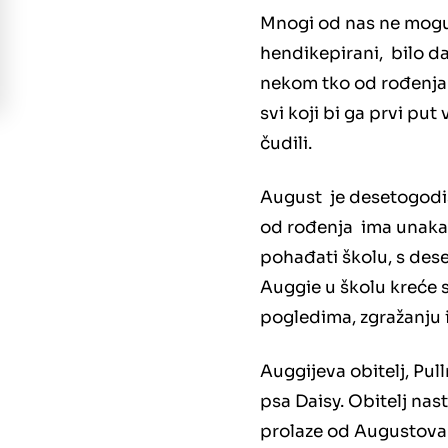
Mnogi od nas ne mogu p
hendikepirani, bilo da
nekom tko od rođenja
svi koji bi ga prvi put 
čudili.
August je desetogodiš
od rođenja ima unakaž
pohađati školu, s dese
Auggie u školu kreće s
pogledima, zgražanju i
Auggijeva obitelj, Pul
psa Daisy. Obitelj nas
prolaze od Augustova ro