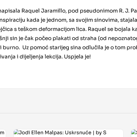
napisala Raquel Jaramillo, pod pseudonimom R. J. Pal
inspiraciju kada je jednom, sa svojim sinovima, stajala
evojčica s teškom deformacijom lica. Raquel se bojala k
šnji sin je čak počeo plakati od straha (od nepoznatog
i burno. Uz pomoć starijeg sina odlučila je o tom pro
anja i dijeljenja lekcija. Uspjela je!