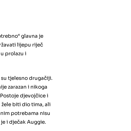
potrebno“ glavna je
avati lijepu riječ
u prolazu i
su tjelesno drugačiji.
nije zarazan i nikoga
 Postoje djevojčice i
le biti dio tima, ali
sebnim potrebama nisu
 je i dječak Auggie.