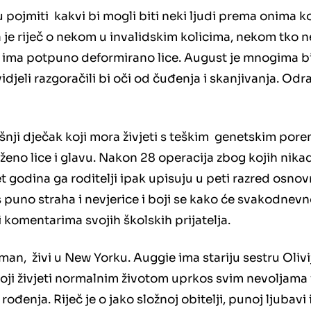
ojmiti kakvi bi mogli biti neki ljudi prema onima koj
 je riječ o nekom u invalidskim kolicima, nekom tko n
 ima potpuno deformirano lice. August je mnogima b
vidjeli razgoračili bi oči od čuđenja i skanjivanja. Odra
nji dječak koji mora živjeti s teškim genetskim po
eno lice i glavu. Nakon 28 operacija zbog kojih nik
t godina ga roditelji ipak upisuju u peti razred osno
 puno straha i nevjerice i boji se kako će svakodnevno
 komentarima svojih školskih prijatelja.
lman, živi u New Yorku. Auggie ima stariju sestru Olivi
toji živjeti normalnim životom uprkos svim nevoljama i
đenja. Riječ je o jako složnoj obitelji, punoj ljubavi 