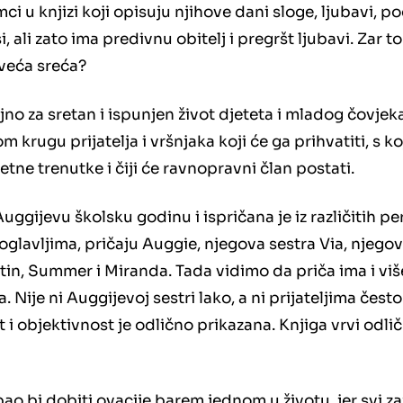
mci u knjizi koji opisuju njihove dani sloge, ljubavi, p
, ali zato ima predivnu obitelj i pregršt ljubavi. Zar to
jveća sreća?
ljno za sretan i ispunjen život djeteta i mladog čovjek
m krugu prijatelja i vršnjaka koji će ga prihvatiti, s ko
etne trenutke i čiji će ravnopravni član postati.
ggijevu školsku godinu i ispričana je iz različitih pe
oglavljima, pričaju Auggie, njegova sestra Via, njegovi 
ustin, Summer i Miranda. Tada vidimo da priča ima i viš
. Nije ni Auggijevoj sestri lako, a ni prijateljima često
i objektivnost je odlično prikazana. Knjiga vrvi odlič
bao bi dobiti ovacije barem jednom u životu, jer svi