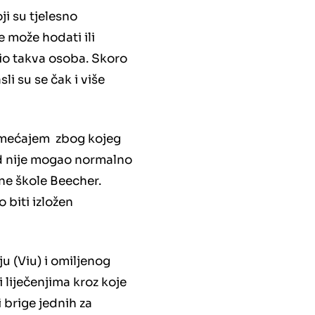
i su tjelesno
e može hodati ili
io takva osoba. Skoro
sli su se čak i više
remećajem zbog kojeg
ad nije mogao normalno
vne škole Beecher.
 biti izložen
ju (Viu) i omiljenog
 liječenjima kroz koje
i brige jednih za