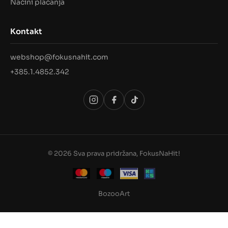
Načini plaćanja
Kontakt
webshop@fokusnahit.com
+385.1.4852.342
© 2026 Sva prava pridržana, FokusNaHit!
BozooArt