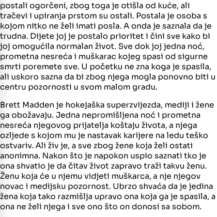
postali ogorčeni, zbog toga je otišla od kuće, ali
tračevi i upiranja prstom su ostali. Postala je osoba s
kojom nitko ne želi imati posla. A onda je saznala da je
trudna. Dijete joj je postalo prioritet i čini sve kako bi
joj omogućila normalan život. Sve dok joj jedna noć,
prometna nesreća i muškarac kojeg spasi od sigurne
smrti poremete sve. U početku ne zna koga je spasila,
ali uskoro sazna da bi zbog njega mogla ponovno biti u
centru pozornosti u svom malom gradu.
Brett Madden je hokejaška superzvijezda, mediji i žene
ga obožavaju. Jedna nepromišljena noć i prometna
nesreća njegovog prijatelja koštaju života, a njega
ozljede s kojom mu je nastavak karijere na ledu teško
ostvariv. Ali živ je, a sve zbog žene koja želi ostati
anonimna. Nakon što je napokon uspio saznati tko je
ona shvatio je da čitav život zapravo traži takvu ženu.
Ženu koja će u njemu vidjeti muškarca, a nje njegov
novac i medijsku pozornost. Ubrzo shvaća da je jedina
žena koja tako razmišlja upravo ona koja ga je spasila, a
ona ne želi njega i sve ono što on donosi sa sobom.