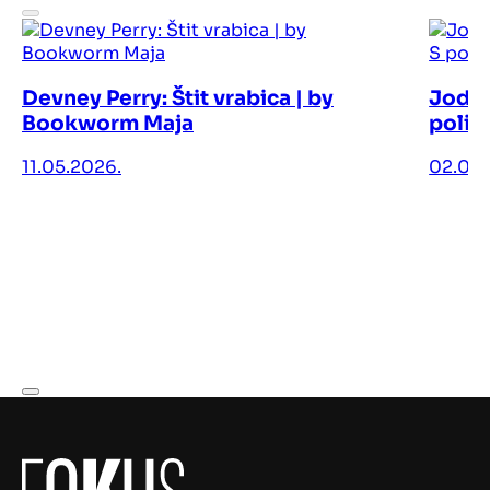
Devney Perry: Štit vrabica | by
Jodi 
Bookworm Maja
polic
11.05.2026.
02.05.