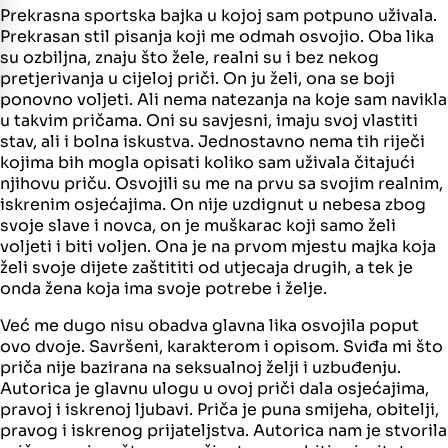
Prekrasna sportska bajka u kojoj sam potpuno uživala.
Prekrasan stil pisanja koji me odmah osvojio. Oba lika
su ozbiljna, znaju što žele, realni su i bez nekog
pretjerivanja u cijeloj priči. On ju želi, ona se boji
ponovno voljeti. Ali nema natezanja na koje sam navikla
u takvim pričama. Oni su savjesni, imaju svoj vlastiti
stav, ali i bolna iskustva. Jednostavno nema tih riječi
kojima bih mogla opisati koliko sam uživala čitajući
njihovu priču. Osvojili su me na prvu sa svojim realnim,
iskrenim osjećajima. On nije uzdignut u nebesa zbog
svoje slave i novca, on je muškarac koji samo želi
voljeti i biti voljen. Ona je na prvom mjestu majka koja
želi svoje dijete zaštititi od utjecaja drugih, a tek je
onda žena koja ima svoje potrebe i želje.
Već me dugo nisu obadva glavna lika osvojila poput
ovo dvoje. Savršeni, karakterom i opisom. Sviđa mi što
priča nije bazirana na seksualnoj želji i uzbuđenju.
Autorica je glavnu ulogu u ovoj priči dala osjećajima,
pravoj i iskrenoj ljubavi. Priča je puna smijeha, obitelji,
pravog i iskrenog prijateljstva. Autorica nam je stvorila