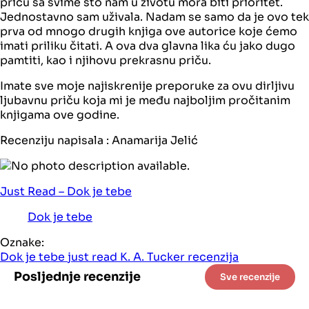
priču sa svime što nam u životu mora biti prioritet.
Jednostavno sam uživala. Nadam se samo da je ovo tek
prva od mnogo drugih knjiga ove autorice koje ćemo
imati priliku čitati. A ova dva glavna lika ću jako dugo
pamtiti, kao i njihovu prekrasnu priču.
Imate sve moje najiskrenije preporuke za ovu dirljivu
ljubavnu priču koja mi je među najboljim pročitanim
knjigama ove godine.
Recenziju napisala : Anamarija Jelić
Just Read – Dok je tebe
Dok je tebe
Oznake:
Dok je tebe
just read
K. A. Tucker
recenzija
Posljednje recenzije
Sve recenzije