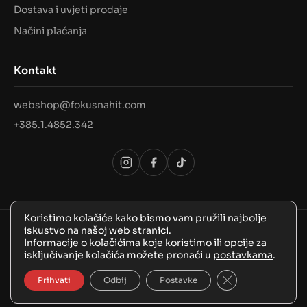
Dostava i uvjeti prodaje
Načini plaćanja
Kontakt
webshop@fokusnahit.com
+385.1.4852.342
Koristimo kolačiće kako bismo vam pružili najbolje
iskustvo na našoj web stranici.
© 2026 Sva prava pridržana, FokusNaHit!
Informacije o kolačićima koje koristimo ili opcije za
isključivanje kolačića možete pronaći u
postavkama
.
Close GDPR Coo
Prihvati
Odbij
Postavke
BozooArt