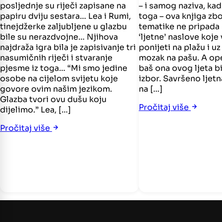
posljednje su riječi zapisane na
– i samog naziva, ka
papiru dviju sestara… Lea i Rumi,
toga – ova knjiga zb
tinejdžerke zaljubljene u glazbu
tematike ne pripada 
bile su nerazdvojne… Njihova
‘ljetne’ naslove koje
najdraža igra bila je zapisivanje tri
ponijeti na plažu i uz
nasumičnih riječi i stvaranje
mozak na pašu. A ope
pjesme iz toga… “Mi smo jedine
baš ona ovog ljeta b
osobe na cijelom svijetu koje
izbor. Savršeno ljetn
govore ovim našim jezikom.
na […]
Glazba tvori ovu dušu koju
Pročitaj više
dijelimo.” Lea, […]
Pročitaj više